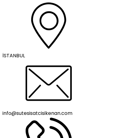
İSTANBUL
info@sutesisatcisikenan.com