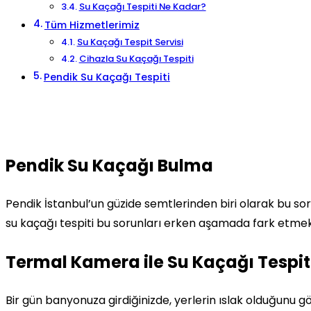
Su Kaçağı Tespiti Ne Kadar?
Tüm Hizmetlerimiz
Su Kaçağı Tespit Servisi
Cihazla Su Kaçağı Tespiti
Pendik Su Kaçağı Tespiti
Pendik Su Kaçağı Bulma
Pendik İstanbul’un güzide semtlerinden biri olarak bu sor
su kaçağı tespiti bu sorunları erken aşamada fark etmek
Termal Kamera ile Su Kaçağı Tespit
Bir gün banyonuza girdiğinizde, yerlerin ıslak olduğunu gö